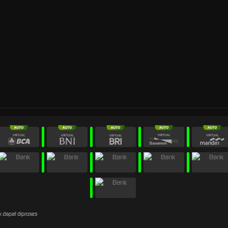
k dapat diproses