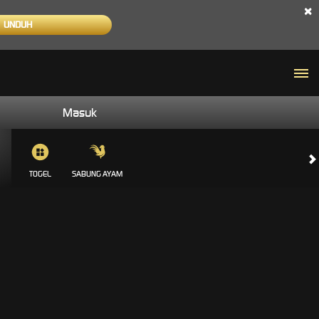
×
UNDUH
Masuk
TOGEL
SABUNG AYAM