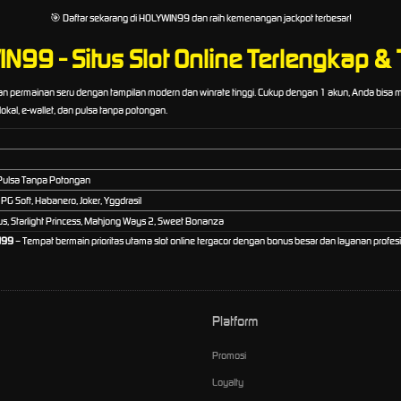
🎯 Daftar sekarang di
HOLYWIN99
dan raih kemenangan jackpot terbesar!
99 - Situs Slot Online Terlengkap &
 permainan seru dengan tampilan modern dan winrate tinggi. Cukup dengan 1 akun, Anda bisa menik
kal, e-wallet, dan pulsa tanpa potongan.
 Pulsa Tanpa Potongan
PG Soft, Habanero, Joker, Yggdrasil
s, Starlight Princess, Mahjong Ways 2, Sweet Bonanza
N99
– Tempat bermain prioritas utama slot online tergacor dengan bonus besar dan layanan profesi
Platform
Promosi
Loyalty