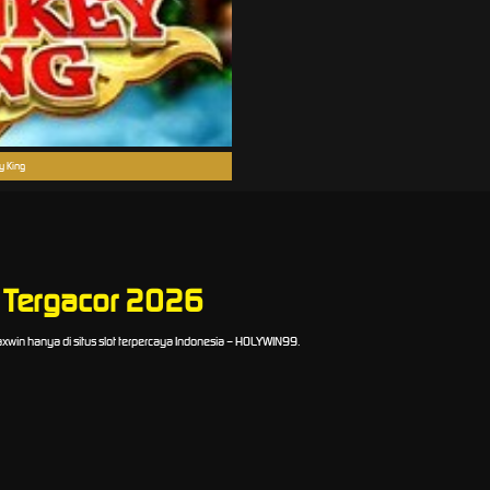
 King
& Tergacor 2026
axwin hanya di situs slot terpercaya Indonesia – HOLYWIN99.