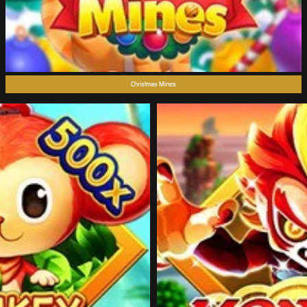
Christmas Mines