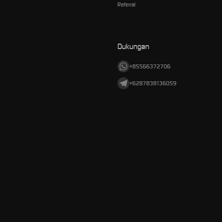
Referral
Dukungan
+85566372706
+6287838136059