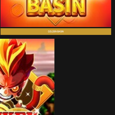
GOLDEN BASIN