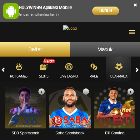
×
HOLYWIN99 Aplikasi Mobile
UNDUH
Jangan tampilkan lagi hari ini
Daftar
Masuk
HOT GAMES
SLOTS
LIVE CASINO
RACE
OLAHRAGA
E
i
i
i
SBO Sportsbook
Saba Sportsbook
BTi Gaming