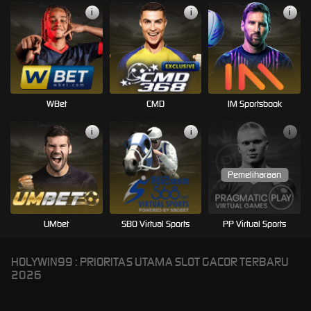
i
i
i
WBet
CMD
IM Sportsbook
i
i
i
UMbet
SBO Virtual Sports
PP Virtual Sports
HOLYWIN99 : PRIORITAS UTAMA SLOT GACOR TERBARU
2026