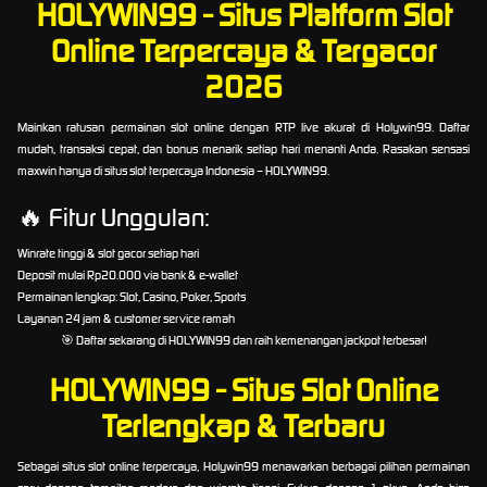
HOLYWIN99 - Situs Platform Slot
Online Terpercaya & Tergacor
2026
Mainkan ratusan permainan slot online dengan RTP live akurat di
Holywin99
. Daftar
mudah, transaksi cepat, dan bonus menarik setiap hari menanti Anda. Rasakan sensasi
maxwin hanya di situs slot terpercaya Indonesia – HOLYWIN99.
🔥 Fitur Unggulan:
Winrate tinggi & slot gacor setiap hari
Deposit mulai Rp20.000 via bank & e-wallet
Permainan lengkap: Slot, Casino, Poker, Sports
Layanan 24 jam & customer service ramah
🎯 Daftar sekarang di
HOLYWIN99
dan raih kemenangan jackpot terbesar!
HOLYWIN99 - Situs Slot Online
Terlengkap & Terbaru
Sebagai situs slot online terpercaya,
Holywin99
menawarkan berbagai pilihan permainan