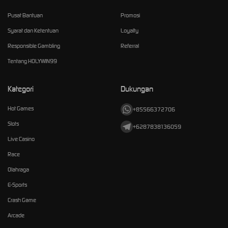
Pusat Bantuan
Promosi
Syarat dan Ketentuan
Loyalty
Responsible Gambling
Referral
Tentang HOLYWIN99
Kategori
Dukungan
Hot Games
+85566372706
Slots
+6287838136059
Live Casino
Race
Olahraga
E-Sports
Crash Game
Arcade