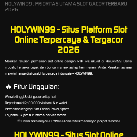
HOLYWIN99 : PRIORITAS UTAMA SLOT GACOR TERBARU
2026
HOLYWIN99 - Situs Platform Slot
Online Terpercaya & Tergacor
2026
Mainkan ratusan permainan slot online dengan RTP live akurat di
Holywin99
. Daftar
mudah, transaksi cepat, dan bonus menarik setiap hari menanti Anda. Rasakan sensasi
maxwin hanya di situs slot terpercaya Indonesia – HOLYWIN99.
🔥 Fitur Unggulan:
Winrate tinggi & slot gacor setiap hari
Deposit mulai Rp20.000 via bank & e-wallet
Permainan lengkap: Slot, Casino, Poker, Sports
Layanan 24 jam & customer service ramah
🎯 Daftar sekarang di
HOLYWIN99
dan raih kemenangan jackpot terbesar!
HOLYWIN99 - Situs Slot Online