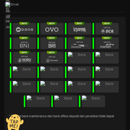
Email
* Selama bank maintenance dan bank offline deposit dan penarikan tidak dapat
diproses