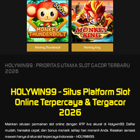
Monkey Thunderbolt
Monkey King
HOLYWIN99 : PRIORITAS UTAMA SLOT GACOR TERBARU
2026
HOLYWIN99 - Situs Platform Slot
Online Terpercaya & Tergacor
2026
Mainkan ratusan permainan slot online dengan RTP live akurat di
Holywin99
. Daftar
mudah, transaksi cepat, dan bonus menarik setiap hari menanti Anda. Rasakan sensasi
maxwin hanya di situs slot terpercaya Indonesia – HOLYWIN99.