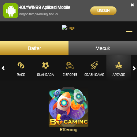
×
HOLYWIN99 Aplikasi Mobile
UNDUH
Jangan tampilkan lagi hari ini
Daftar
Masuk
SINO
RACE
OLAHRAGA
E-SPORTS
CRASH GAME
ARCADE
BTGaming