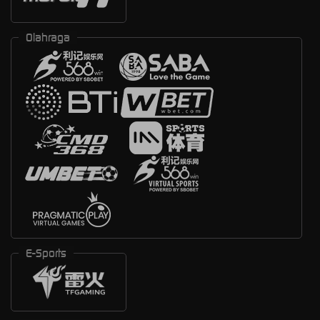
Olahraga
E-Sports