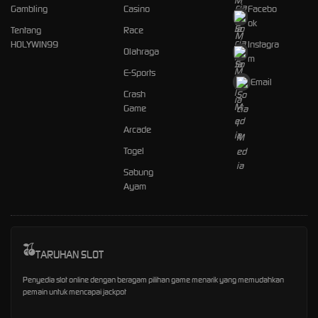
Gambling
Casino
Facebo
ok
Tentang
Race
HOLYWIN99
Instagra
Olahraga
m
E-Sports
Email
Crash
Game
Arcade
Togel
Sabung
Ayam
TARUHAN SLOT
Penyedia slot online dengan beragam pilihan game menarik yang memudahkan
pemain untuk mencapai jackpot