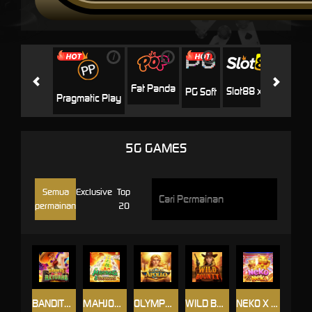
i
i
i
i
i
Facha
Fat Panda
Slot88 x PP
PG Soft
Pragmatic Play
5G GAMES
Semua
Exclusive
Top
permainan
20
BANDITO RETURNS
MAHJONG 5 DRAGONS
OLYMPUS APOLLO
WILD BOUNTY
NEKO X NEKO