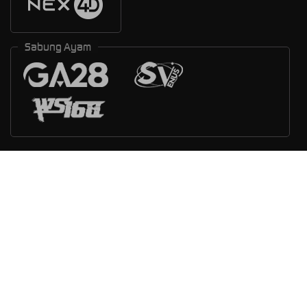
Sabung Ayam