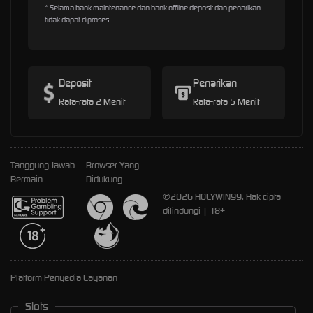
* Selama bank maintenance dan bank offline deposit dan penarikan
tidak dapat diproses
Deposit
Penarikan
Rata-rata 2 Menit
Rata-rata 5 Menit
Tanggung Jawab
Browser Yang
Bermain
Didukung
©2026 HOLYWIN99. Hak cipta
dilindungi | 18+
Platform Penyedia Layanan
Slots