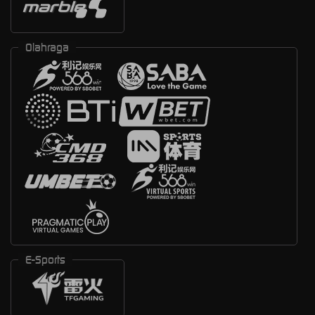
Olahraga
E-Sports