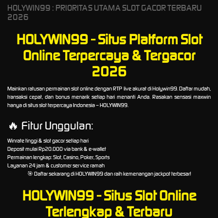
HOLYWIN99 : PRIORITAS UTAMA SLOT GACOR TERBARU
2026
HOLYWIN99 - Situs Platform Slot
Online Terpercaya & Tergacor
2026
Mainkan ratusan permainan slot online dengan RTP live akurat di
Holywin99
. Daftar mudah,
transaksi cepat, dan bonus menarik setiap hari menanti Anda. Rasakan sensasi maxwin
hanya di situs slot terpercaya Indonesia – HOLYWIN99.
🔥 Fitur Unggulan:
Winrate tinggi & slot gacor setiap hari
Deposit mulai Rp20.000 via bank & e-wallet
Permainan lengkap: Slot, Casino, Poker, Sports
Layanan 24 jam & customer service ramah
🎯 Daftar sekarang di
HOLYWIN99
dan raih kemenangan jackpot terbesar!
HOLYWIN99 - Situs Slot Online
Terlengkap & Terbaru