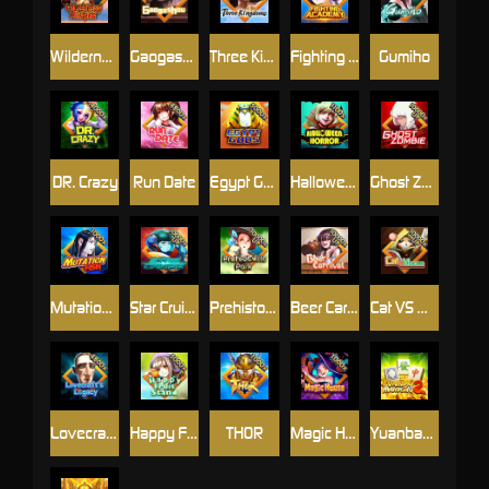
Wilderness Hunting
Gaogashou
Three Kingdoms
Fighting Academy
Gumiho
DR. Crazy
Run Date
Egypt Gods
Halloween Horror
Ghost Zombie
Mutation fish
Star Cruise
Prehistoric Park
Beer Carnival
Cat VS Mouse
Lovecraft's Legacy
Happy Fruit Stand
THOR
Magic House
Yuanbao Mahjong2