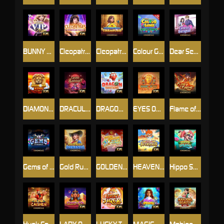
BUNNY VIP NIGHT
Cleopatra's Fortune Ways
Cleopatra's Treasure
Colour Game Mega Bonus
Dear Senpai
DIAMOND KING
DRACULA’S CASTLE BANQUET
DRAGON FORTUNE
EYES OF RA
Flame of Fortune
Gems of Valhalla
Gold Rush Bonanza
GOLDEN FORTUNE HORSE
HEAVENLY FEAST WITH WUKONG
Hippo Splash