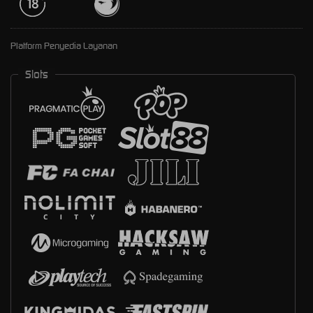
Platform Penyedia Layanan
Slots