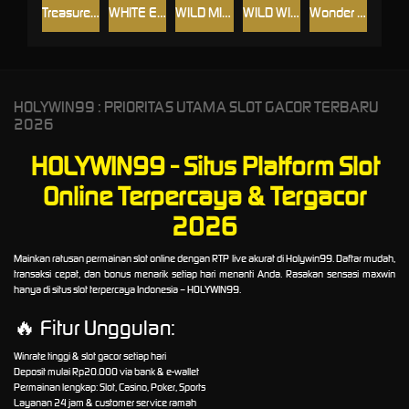
Treasures of Olympus 1000
WHITE ELEPHANT
WILD MINER
WILD WITCH SUGAR BONANZA
Wonder Ace
HOLYWIN99 : PRIORITAS UTAMA SLOT GACOR TERBARU
2026
HOLYWIN99 - Situs Platform Slot
Online Terpercaya & Tergacor
2026
Mainkan ratusan permainan slot online dengan RTP live akurat di
Holywin99
. Daftar mudah,
transaksi cepat, dan bonus menarik setiap hari menanti Anda. Rasakan sensasi maxwin
hanya di situs slot terpercaya Indonesia – HOLYWIN99.
🔥 Fitur Unggulan:
Winrate tinggi & slot gacor setiap hari
Deposit mulai Rp20.000 via bank & e-wallet
Permainan lengkap: Slot, Casino, Poker, Sports
Layanan 24 jam & customer service ramah