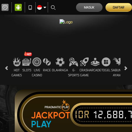
MASUK
DAFTAR
HOT
SLOTS
LIVE
RACE
OLAHRAGA
E-
CRASH
ARCADE
TOGEL
SABUNG
PROM
GAMES
CASINO
SPORTS
GAME
AYAM
IDR
12,688,
JACKPOT
PLAY