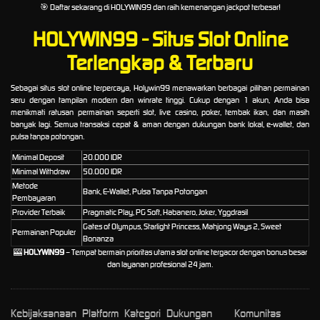
🎯 Daftar sekarang di
HOLYWIN99
dan raih kemenangan jackpot terbesar!
HOLYWIN99 - Situs Slot Online
Terlengkap & Terbaru
Sebagai situs slot online terpercaya,
Holywin99
menawarkan berbagai pilihan permainan
seru dengan tampilan modern dan winrate tinggi. Cukup dengan 1 akun, Anda bisa
menikmati ratusan permainan seperti slot, live casino, poker, tembak ikan, dan masih
banyak lagi. Semua transaksi cepat & aman dengan dukungan bank lokal, e-wallet, dan
pulsa tanpa potongan.
Minimal Deposit
20.000 IDR
Minimal Withdraw
50.000 IDR
Metode
Bank, E-Wallet, Pulsa Tanpa Potongan
Pembayaran
Provider Terbaik
Pragmatic Play, PG Soft, Habanero, Joker, Yggdrasil
Gates of Olympus, Starlight Princess, Mahjong Ways 2, Sweet
Permainan Populer
Bonanza
🎰
HOLYWIN99
– Tempat bermain prioritas utama slot online tergacor dengan bonus besar
dan layanan profesional 24 jam.
Kebijaksanaan
Platform
Kategori
Dukungan
Komunitas