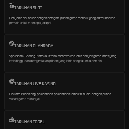
TARUHAN SLOT
Penyedia slot online dengan beragam pilihan game menarik yang memudahkan
pemain untuk mencapai jackpot
TARUHAN OLAHRAGA
Sportsbook Gaming Platform Terbaik menawarkan lebih banyak game, odds yang
lebih tinggi, dan menyediakan pilihan yang lebih banyak untuk pemain.
TARUHAN LIVE KASINO
Platform Pilihan bagi perusahaan-perusahaan terbaik di dunia, dengan pilihan
variasi game terbanyak
TARUHAN TOGEL