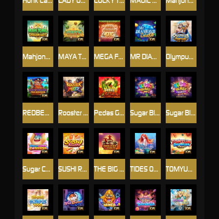
Hunk Cai Shen
LADY OF RA
LUCKY TIGER
MAGIC PEARLS
Mahjong Beauty
Mahjong Dragon Ways
MAYA TEMPLE OF FORTUNE
MEGA FORTUNE OX
MR DIAMOND DELUXE
Olympus Fortune
REDBEARD TREASURE
Rooster Blitz
Pedas Gila
Sugar Blast
Sugar Blast Frenzy
Sugar Candy Bonanza
SUSHI RUSH
THE BIG THE FAT THE UGLY
TIDES OF FORTUNE
TOMYUM BONANZA