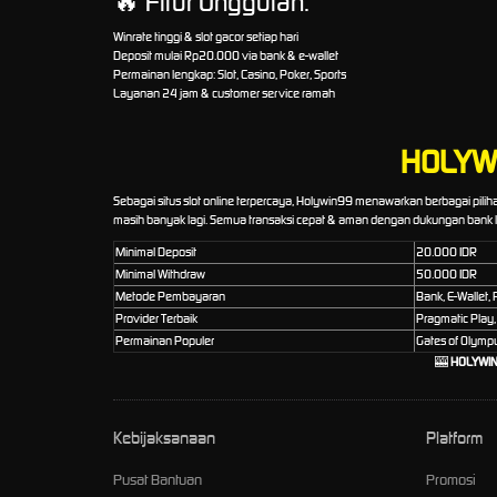
🔥 Fitur Unggulan:
Winrate tinggi & slot gacor setiap hari
Deposit mulai Rp20.000 via bank & e-wallet
Permainan lengkap: Slot, Casino, Poker, Sports
Layanan 24 jam & customer service ramah
HOLYWIN
Sebagai situs slot online terpercaya,
Holywin99
menawarkan berbagai pilihan
masih banyak lagi. Semua transaksi cepat & aman dengan dukungan bank lok
Minimal Deposit
20.000 IDR
Minimal Withdraw
50.000 IDR
Metode Pembayaran
Bank, E-Wallet,
Provider Terbaik
Pragmatic Play, 
Permainan Populer
Gates of Olympu
🎰
HOLYWI
Kebijaksanaan
Platform
Pusat Bantuan
Promosi