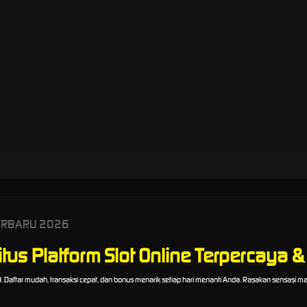
TERBARU 2026
tus Platform Slot Online Terpercaya 
9
. Daftar mudah, transaksi cepat, dan bonus menarik setiap hari menanti Anda. Rasakan sensasi m