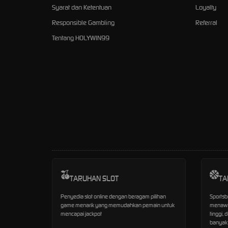
Syarat dan Ketentuan
Loyalty
Responsible Gambling
Referral
Tentang HOLYWIN99
TARUHAN SLOT
TA
Penyedia slot online dengan beragam pilihan
Sportsb
game menarik yang memudahkan pemain untuk
menawar
mencapai jackpot
tinggi,
banyak 