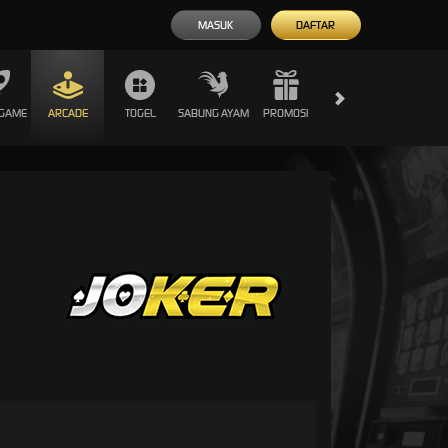
MASUK
DAFTAR
 GAME
ARCADE
TOGEL
SABUNG AYAM
PROMOSI