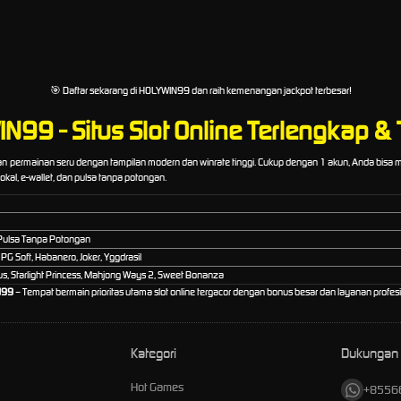
🎯 Daftar sekarang di
HOLYWIN99
dan raih kemenangan jackpot terbesar!
99 - Situs Slot Online Terlengkap &
 permainan seru dengan tampilan modern dan winrate tinggi. Cukup dengan 1 akun, Anda bisa meni
al, e-wallet, dan pulsa tanpa potongan.
 Pulsa Tanpa Potongan
PG Soft, Habanero, Joker, Yggdrasil
s, Starlight Princess, Mahjong Ways 2, Sweet Bonanza
N99
– Tempat bermain prioritas utama slot online tergacor dengan bonus besar dan layanan profesi
Kategori
Dukungan
Hot Games
+8556