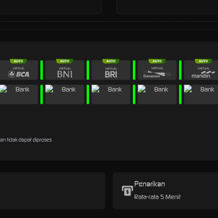
an tidak dapat diproses
Penarikan
Rata-rata 5 Menit