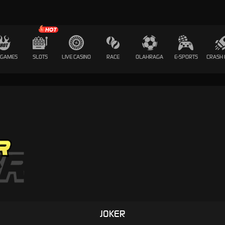
 GAMES
SLOTS
LIVE CASINO
RACE
OLAHRAGA
E-SPORTS
CRASH
JOKER