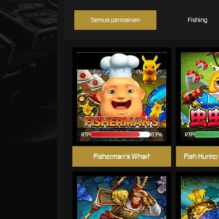
Semua permainan
Fishing
RTP
83%
RTP
Fisherman's Wharf
Fish Hunter