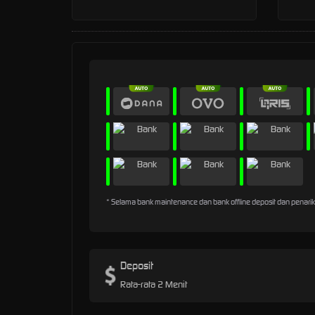
* Selama bank maintenance dan bank offline deposit dan penarik
Deposit
Rata-rata 2 Menit