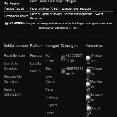
Bank, E-Wallet, Pulsa Tanpa Potongan
Pembayaran
Provider Terbaik
Pragmatic Play, PG Soft, Habanero, Joker, Yggdrasil
Gates of Olympus, Starlight Princess, Mahjong Ways 2, Sweet
Permainan Populer
Bonanza
🎰
HOLYWIN99
– Tempat bermain prioritas utama slot online tergacor dengan bonus besar
dan layanan profesional 24 jam.
Kebijaksanaan
Platform
Kategori
Dukungan
Komunitas
Pusat Bantuan
Promosi
Hot
+8556637
Whatsa
Games
2706
pp
Syarat dan
Loyalty
Ketentuan
Slots
+62878381
Telegra
Referral
36059
m
Responsible
Live
Gambling
Casino
Facebo
ok
Tentang
Race
HOLYWIN99
Instagra
Olahraga
m
E-Sports
Email
Crash