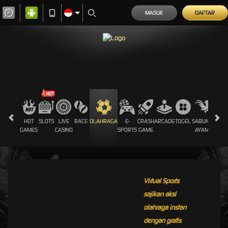
MASUK
DAFTAR
HOT
SLOTS
LIVE
RACE
OLAHRAGA
E-
CRASH
ARCADE
TOGEL
SABUNG
PROM
GAMES
CASINO
SPORTS
GAME
AYAM
Virtual Sports
sajikan aksi
olahraga instan
dengan grafis