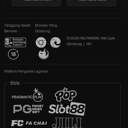
Tanggung Jawab
Browser Yang
Bermain
Didukung
©2026 HOLYWIN99. Hak cipta
dilindungi | 18+
Platform Penyedia Layanan
Slots