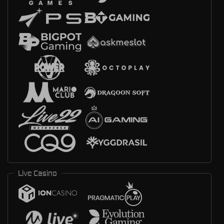
Live Casino