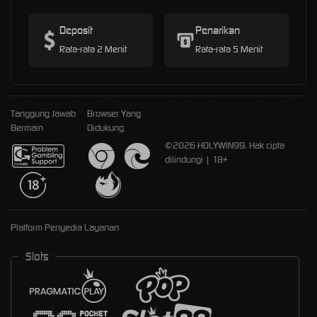
Deposit
Penarikan
Rata-rata 2 Menit
Rata-rata 5 Menit
Tanggung Jawab
Browser Yang
Bermain
Didukung
©2026 HOLYWIN99. Hak cipta
dilindungi | 18+
Platform Penyedia Layanan
Slots