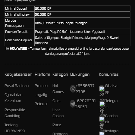
Minimal Deposit
20.000 IDR
Minimal Withdraw
50.000 IDR
Metode
Bank, E-Wallet, Pulsa Tanpa Potongan
Pembayaran
Provider Terbaik
Pragmatic Play, PG Soft, Habanero, Joker, Yggdrasil
Gates of Olympus, Starlight Princess, Mahjong Ways 2, Sweet
Permainan Populer
Bonanza
🎰
HOLYWIN99
– Tempat bermain prioritas utama slot online tergacor dengan bonus besar
dan layanan profesional 24 jam.
Kebijaksanaan
Platform
Kategori
Dukungan
Komunitas
Pusat Bantuan
Promosi
Hot
+8556637
Whatsa
Games
2706
pp
Syarat dan
Loyalty
Ketentuan
Slots
+62878381
Telegra
Referral
36059
m
Responsible
Live
Gambling
Casino
Facebo
ok
Tentang
Race
HOLYWIN99
Instagra
Olahraga