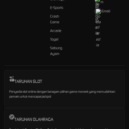
m
E-Sports
Email
Crash
Game
Arcade
Togel
Sabung
Ayam
TARUHAN SLOT
Penyedia slot online dengan beragam pilihan game menarik yang memudahkan
pemain untuk mencapai jackpot
TARUHAN OLAHRAGA