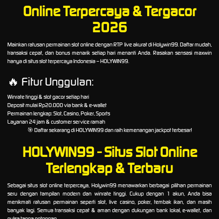
Online Terpercaya & Tergacor
2026
Mainkan ratusan permainan slot online dengan RTP live akurat di
Holywin99
. Daftar mudah,
transaksi cepat, dan bonus menarik setiap hari menanti Anda. Rasakan sensasi maxwin
hanya di situs slot terpercaya Indonesia – HOLYWIN99.
🔥 Fitur Unggulan:
Winrate tinggi & slot gacor setiap hari
Deposit mulai Rp20.000 via bank & e-wallet
Permainan lengkap: Slot, Casino, Poker, Sports
Layanan 24 jam & customer service ramah
🎯 Daftar sekarang di
HOLYWIN99
dan raih kemenangan jackpot terbesar!
HOLYWIN99 - Situs Slot Online
Terlengkap & Terbaru
Sebagai situs slot online terpercaya,
Holywin99
menawarkan berbagai pilihan permainan
seru dengan tampilan modern dan winrate tinggi. Cukup dengan 1 akun, Anda bisa
menikmati ratusan permainan seperti slot, live casino, poker, tembak ikan, dan masih
banyak lagi. Semua transaksi cepat & aman dengan dukungan bank lokal, e-wallet, dan
pulsa tanpa potongan.