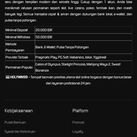
seru dengan tampilan modern dan winrate tinggi. Cukup dengan 1 akun, Anda bisa
menikmati ratusan permainan seperti slot, live casino, poker, tembak ikan, dan masih
banyak lagi. Semua transaksi cepat & aman dengan dukungan bank lokal, e-wallet, dan
pulsa tanpa potongan.
Minimal Deposit
20.000 IDR
Minimal Withdraw
50.000 IDR
Metode
Bank, E-Wallet, Pulsa Tanpa Potongan
Pembayaran
Provider Terbaik
Pragmatic Play, PG Soft, Habanero, Joker, Yggdrasil
Gates of Olympus, Starlight Princess, Mahjong Ways 2, Sweet
Permainan Populer
Bonanza
🎰
HOLYWIN99
– Tempat bermain prioritas utama slot online tergacor dengan bonus besar
dan layanan profesional 24 jam.
Kebijaksanaan
Platform
Pusat Bantuan
Promosi
Syarat dan Ketentuan
Loyalty