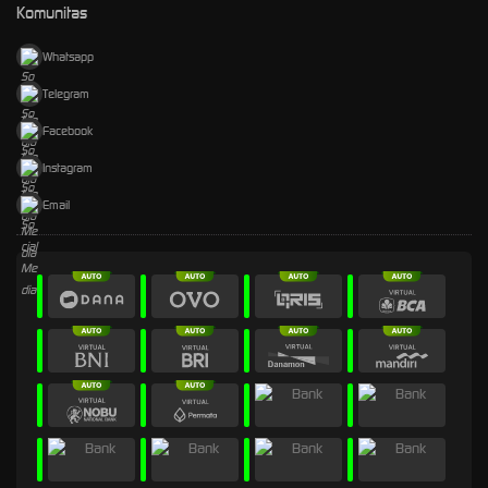
Komunitas
Whatsapp
Telegram
Facebook
Instagram
Email