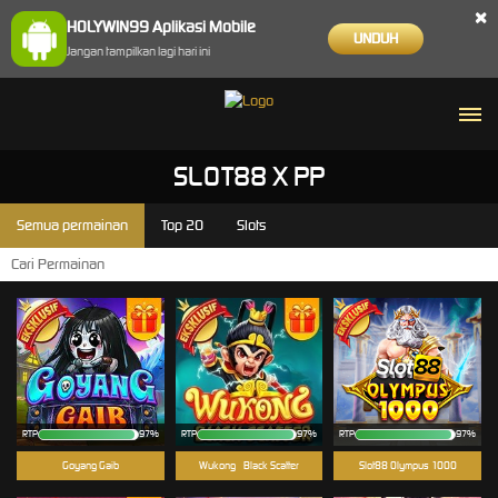
×
HOLYWIN99 Aplikasi Mobile
UNDUH
Jangan tampilkan lagi hari ini
SLOT88 X PP
Semua permainan
Top 20
Slots
RTP
97%
RTP
97%
RTP
97%
Goyang Gaib
Wukong - Black Scatter
Slot88 Olympus 1000