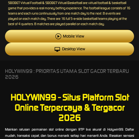
SBOBET Virtual Football & SBOBET Virtual Basketball are virtual football & basketball
game that provides a real money betting experience. The football league consists of 16
teams and each runs continuously from one match day to the next. 8 events are
played on each match day. There are 16 full 5-a-side basketball teams playing at the
best of 4 quarters. 8 matches are played parallel on each match day.
Mobile View
Desktop View
HOLYWIN99 : PRIORITAS UTAMA SLOT GACOR TERBARU
2026
HOLYWIN99 - Situs Platform Slot
Online Terpercaya & Tergacor
2026
Mainkan ratusan permainan slot online dengan RTP live akurat di
Holywin99
. Daftar
mudah, transaksi cepat, dan bonus menarik setiap hari menanti Anda. Rasakan sensasi