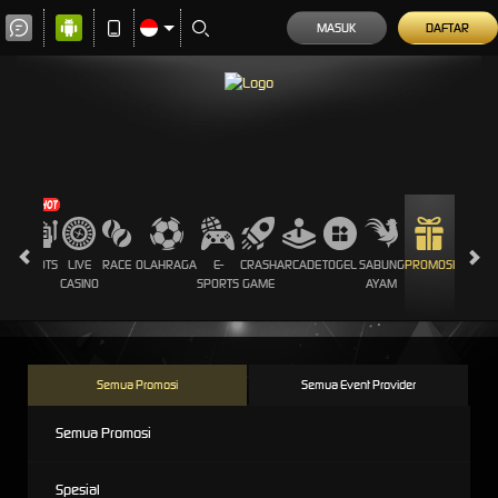
MASUK
DAFTAR
OT
SLOTS
LIVE
RACE
OLAHRAGA
E-
CRASH
ARCADE
TOGEL
SABUNG
PROMOSI
MES
CASINO
SPORTS
GAME
AYAM
Semua Promosi
Semua Event Provider
Semua Promosi
Spesial