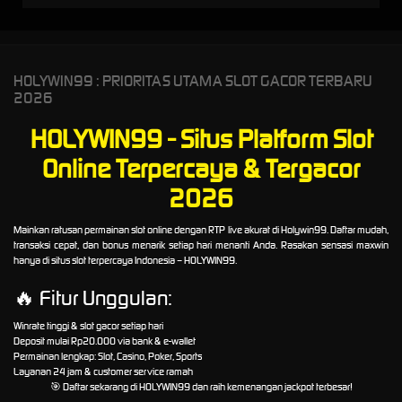
HOLYWIN99 : PRIORITAS UTAMA SLOT GACOR TERBARU
2026
HOLYWIN99 - Situs Platform Slot
Online Terpercaya & Tergacor
2026
Mainkan ratusan permainan slot online dengan RTP live akurat di
Holywin99
. Daftar mudah,
transaksi cepat, dan bonus menarik setiap hari menanti Anda. Rasakan sensasi maxwin
hanya di situs slot terpercaya Indonesia – HOLYWIN99.
🔥 Fitur Unggulan:
Winrate tinggi & slot gacor setiap hari
Deposit mulai Rp20.000 via bank & e-wallet
Permainan lengkap: Slot, Casino, Poker, Sports
Layanan 24 jam & customer service ramah
🎯 Daftar sekarang di
HOLYWIN99
dan raih kemenangan jackpot terbesar!