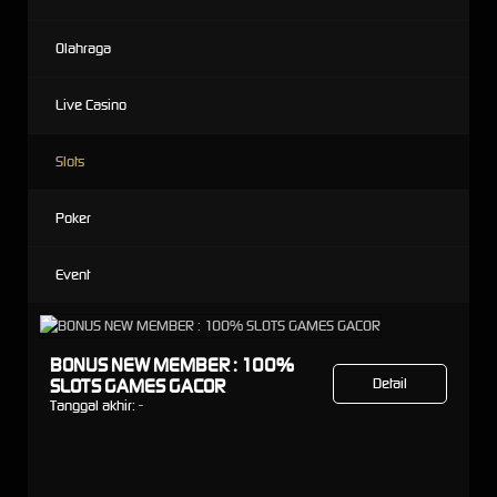
Olahraga
Live Casino
Slots
Poker
Event
BONUS NEW MEMBER : 100%
SLOTS GAMES GACOR
Detail
Tanggal akhir:
-