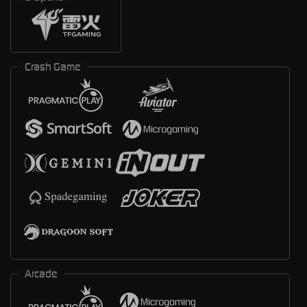
Crash Game
Arcade