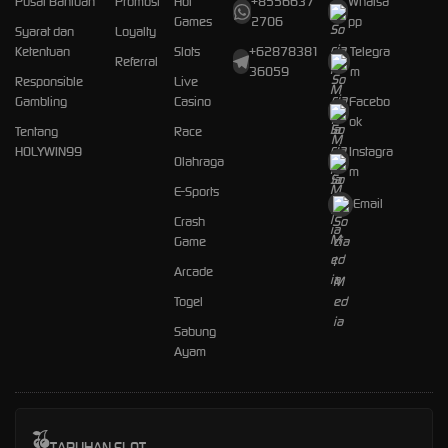
Pusat Bantuan
Promosi
Hot
+8556637
Whatsa
Games
2706
pp
Syarat dan
Loyalty
Ketentuan
Slots
+62878381
Telegra
Referral
36059
m
Responsible
Live
Gambling
Casino
Facebo
ok
Tentang
Race
HOLYWIN99
Instagra
Olahraga
m
E-Sports
Email
Crash
Game
Arcade
Togel
Sabung
Ayam
TARUHAN SLOT