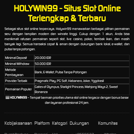
HOLYWIN99 - Situs Slot Online
Terlengkap & Terbaru
Sebagai situs slot online terpercaya,
Holywin99
menawarkan berbagai pilihan permainan
seru dengan tampilan modern dan winrate tinggi. Cukup dengan 1 akun, Anda bisa
menikmati ratusan permainan seperti slot, live casino, poker, tembak ikan, dan masih
banyak lagi. Semua transaksi cepat & aman dengan dukungan bank lokal, e-wallet, dan
pulsa tanpa potongan.
Minimal Deposit
20.000 IDR
Minimal Withdraw
50.000 IDR
Metode
Bank, E-Wallet, Pulsa Tanpa Potongan
Pembayaran
Provider Terbaik
Pragmatic Play, PG Soft, Habanero, Joker, Yggdrasil
Gates of Olympus, Starlight Princess, Mahjong Ways 2, Sweet
Permainan Populer
Bonanza
🎰
HOLYWIN99
– Tempat bermain prioritas utama slot online tergacor dengan bonus besar
dan layanan profesional 24 jam.
Kebijaksanaan
Platform
Kategori
Dukungan
Komunitas